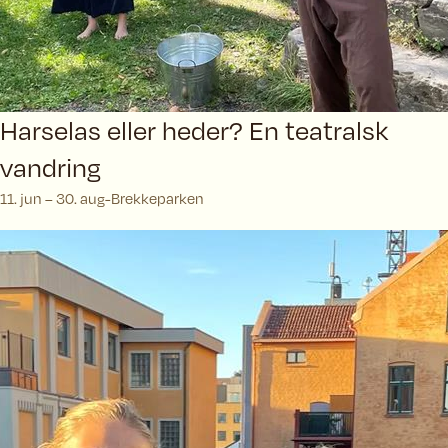
Harselas eller heder? En teatralsk
vandring
11. jun – 30. aug
Brekkeparken