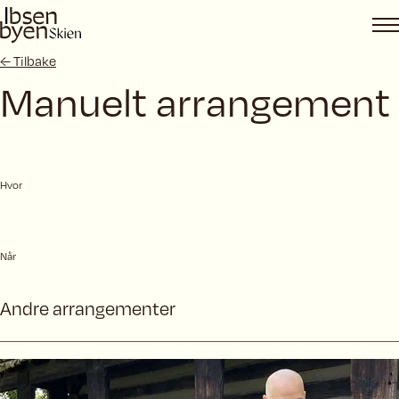
Hopp
til
innhold
← Tilbake
Manuelt arrangement
Hvor
Når
Andre
arrangementer