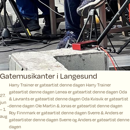
Gatemusikanter i Langesund
Harry Trainer er gateartist denne dagen Harry Trainer
gateartist denne dagen Lenea er gateartist denne dagen Oda
27.
& Lavrants er gateartist denne dagen Oda Kvisvik er gateartist
jun
denne dagen Ole Martin & Jonas er gateartist denne dagen
– 1.
Roy Finnmark er gateartist denne dagen Sverre & Anders er
aug
gateartister denne dagen Sverre og Anders er gateartist denne
dagen