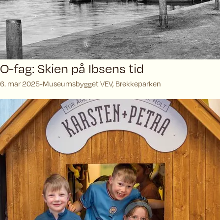
O-fag: Skien på Ibsens tid
6. mar 2025
Museumsbygget VEV, Brekkeparken