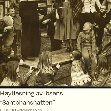
Høytlesning av Ibsens
“Santchansnatten”
2. jul 2026
Brekkeparken