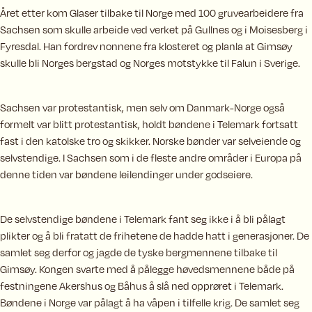
Året etter kom Glaser tilbake til Norge med 100 gruvearbeidere fra
Sachsen som skulle arbeide ved verket på Gullnes og i Moisesberg i
Fyresdal. Han fordrev nonnene fra klosteret og planla at Gimsøy
skulle bli Norges bergstad og Norges motstykke til Falun i Sverige.
Sachsen var protestantisk, men selv om Danmark-Norge også
formelt var blitt protestantisk, holdt bøndene i Telemark fortsatt
fast i den katolske tro og skikker. Norske bønder var selveiende og
selvstendige. I Sachsen som i de fleste andre områder i Europa på
denne tiden var bøndene leilendinger under godseiere.
De selvstendige bøndene i Telemark fant seg ikke i å bli pålagt
plikter og å bli fratatt de frihetene de hadde hatt i generasjoner. De
samlet seg derfor og jagde de tyske bergmennene tilbake til
Gimsøy. Kongen svarte med å pålegge høvedsmennene både på
festningene Akershus og Båhus å slå ned opprøret i Telemark.
Bøndene i Norge var pålagt å ha våpen i tilfelle krig. De samlet seg