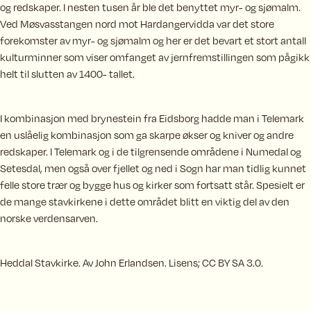
og redskaper. I nesten tusen år ble det benyttet myr- og sjømalm.
Ved Møsvasstangen nord mot Hardangervidda var det store
forekomster av myr- og sjømalm og her er det bevart et stort antall
kulturminner som viser omfanget av jernfremstillingen som pågikk
helt til slutten av 1400- tallet.
I kombinasjon med brynestein fra Eidsborg hadde man i Telemark
en uslåelig kombinasjon som ga skarpe økser og kniver og andre
redskaper. I Telemark og i de tilgrensende områdene i Numedal og
Setesdal, men også over fjellet og ned i Sogn har man tidlig kunnet
felle store trær og bygge hus og kirker som fortsatt står. Spesielt er
de mange stavkirkene i dette området blitt en viktig del av den
norske verdensarven.
Heddal Stavkirke. Av John Erlandsen. Lisens; CC BY SA 3.0.