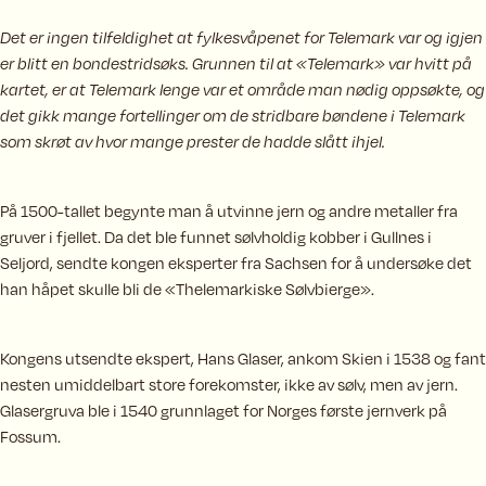
Det er ingen tilfeldighet at fylkesvåpenet for Telemark var og igjen
er blitt en bondestridsøks. Grunnen til at «Telemark» var hvitt på
kartet, er at Telemark lenge var et område man nødig oppsøkte, og
det gikk mange fortellinger om de stridbare bøndene i Telemark
som skrøt av hvor mange prester de hadde slått ihjel.
På 1500-tallet begynte man å utvinne jern og andre metaller fra
gruver i fjellet. Da det ble funnet sølvholdig kobber i Gullnes i
Seljord, sendte kongen eksperter fra Sachsen for å undersøke det
han håpet skulle bli de «Thelemarkiske Sølvbierge».
Kongens utsendte ekspert, Hans Glaser, ankom Skien i 1538 og fant
nesten umiddelbart store forekomster, ikke av sølv, men av jern.
Glasergruva ble i 1540 grunnlaget for Norges første jernverk på
Fossum.