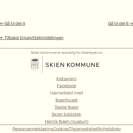
← Gå til del 4
Gå til del 6 →
← Tilbake til kapittelinndelingen
Skien kommune er ansvarlig for ibsenbyen.no
Instagram
Facebook
I samarbeid med
Ibsenhuset
Teater Ibsen
Skien bibliotek
Henrik Ibsen museum
Personvernerklæring
Cookies
Tilgjengelighet
Nyhetsbrev